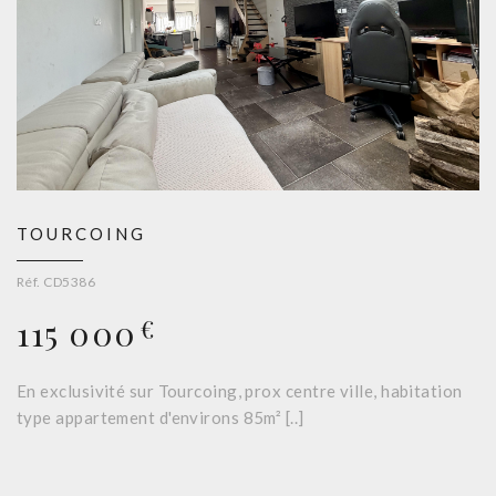
TOURCOING
Réf. CD5386
115 000
€
En exclusivité sur Tourcoing, prox centre ville, habitation
type appartement d'environs 85m² [..]