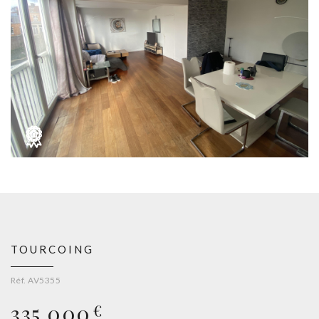
TOURCOING
Réf. AV5355
335 000
€