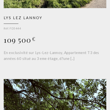
LYS LEZ LANNOY
Réf. FD5444
109 500
€
En exclusivité sur Lys-Lez-Lannoy, Appartement T3 des
années 60 situé au 3 eme étage, d?une [..]