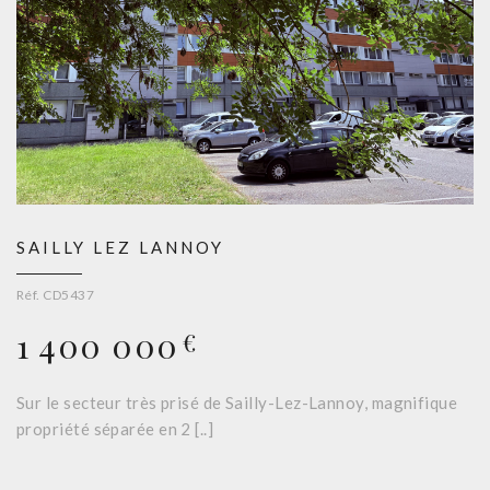
SAILLY LEZ LANNOY
Réf. CD5437
1 400 000
€
Sur le secteur très prisé de Sailly-Lez-Lannoy, magnifique
propriété séparée en 2 [..]