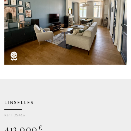
LINSELLES
Réf. FD5416
413 000
€