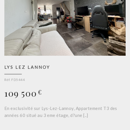
LYS LEZ LANNOY
Réf. FD5444
109 500
€
En exclusivité sur Lys-Lez-Lannoy, Appartement T3 des
années 60 situé au 3 eme étage, d?une [..]