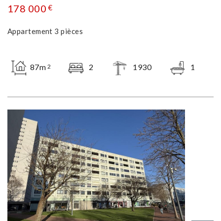
178 000
€
Appartement 3 pièces
87m
2
1930
1
2