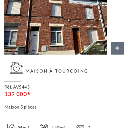
MAISON À TOURCOING
Réf. AV5445
139 000
€
Maison 5 pièces
85m
140m²
3
2