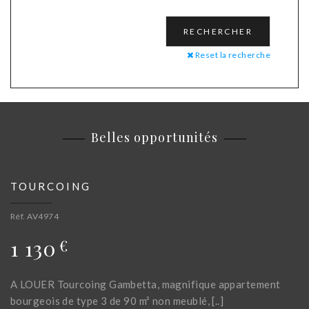
Reset la recherche
Belles opportunités
TOURCOING
Réf. AV4974
1 130
€
A LOUER Tourcoing Gambetta, magnifique appartement
bourgeois de type 3 de 90 m² non meublé, [..]