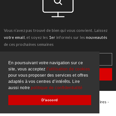
Vous n’avez pas trouvé de bien qui vous convient. Laissez
votre email
, et soyez les
1er
informés sur les
nouveautés
de ces prochaines semaines
En poursuivant votre navigation sur ce
site, vous acceptez
l’utilisation de cookies
pour vous proposer des services et offres
adaptés à vos centres d’intérêts. Lire
aussi notre
politique de confidentialité
D'accord
Made with
par
Remixweb
-
Mentions
-
Honoraires
-
Immobilière des arcades Tourcoing