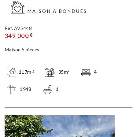
MAISON À BONDUES
Réf. AV5448
349 000
€
Maison 5 pièces
117m
35m²
4
2
1948
1