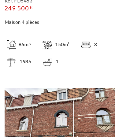
Réf. FD5453
249 500
€
Maison 4 pièces
86m
150m²
3
2
1986
1