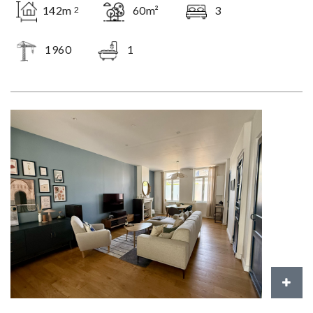
142m
60m²
3
2
1960
1