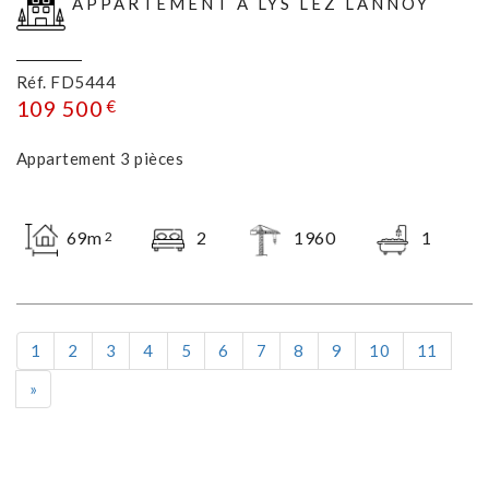
APPARTEMENT À LYS LEZ LANNOY
Réf. FD5444
109 500
€
Appartement 3 pièces
69m
2
1960
1
2
1
2
3
4
5
6
7
8
9
10
11
Suivant
»