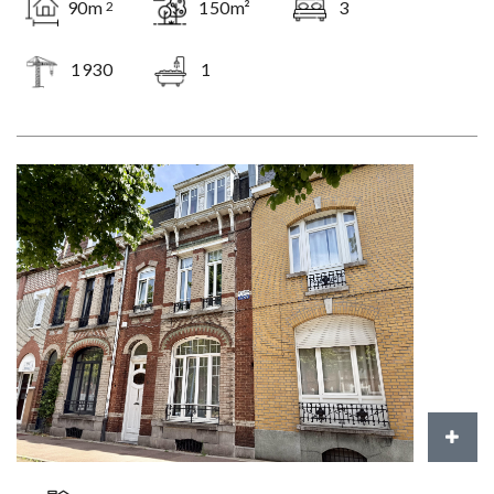
90m
150m²
3
2
1930
1