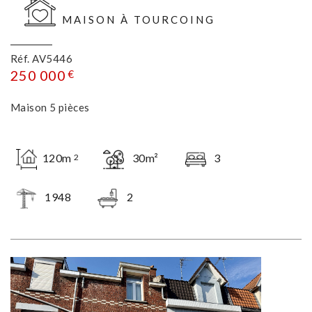
MAISON À TOURCOING
Réf. AV5446
250 000
€
Maison 5 pièces
120m
30m²
3
2
1948
2