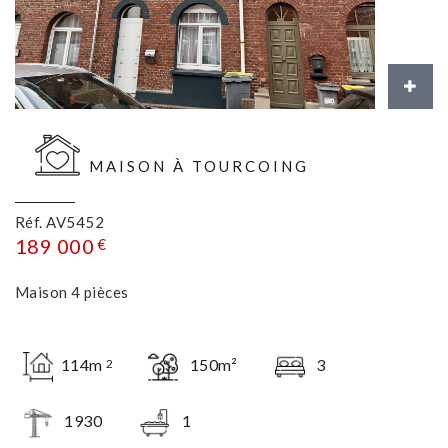
MAISON À TOURCOING
Réf. AV5452
189 000
€
Maison 4 pièces
114m
150m²
3
2
1930
1