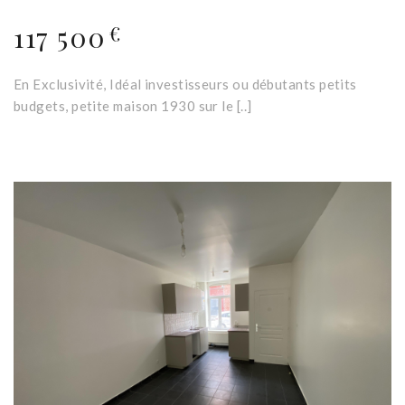
117 500
€
En Exclusivité, Idéal investisseurs ou débutants petits
budgets, petite maison 1930 sur le [..]