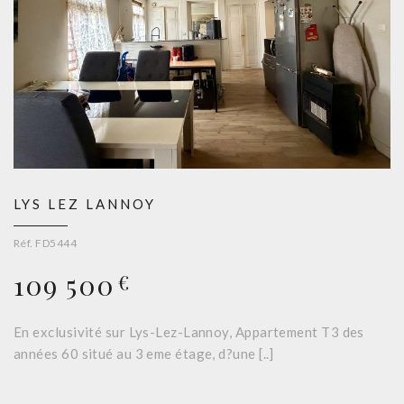
LYS LEZ LANNOY
Réf. FD5444
109 500
€
En exclusivité sur Lys-Lez-Lannoy, Appartement T3 des
années 60 situé au 3 eme étage, d?une [..]