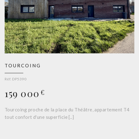
TOURCOING
Réf. DP5390
159 000
€
Tourcoing proche de la place du Théâtre, appartement T4
tout confort d'une superficie [..]