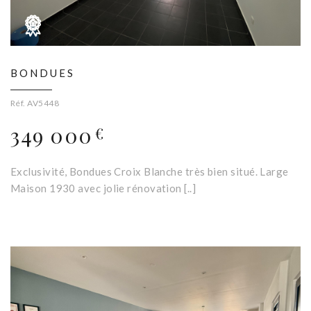
BONDUES
Réf. AV5448
349 000
€
Exclusivité, Bondues Croix Blanche très bien situé. Large
Maison 1930 avec jolie rénovation [..]