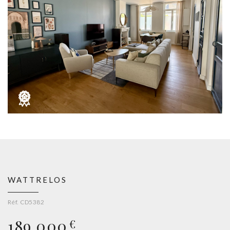
WATTRELOS
Réf. CD5382
189 000
€