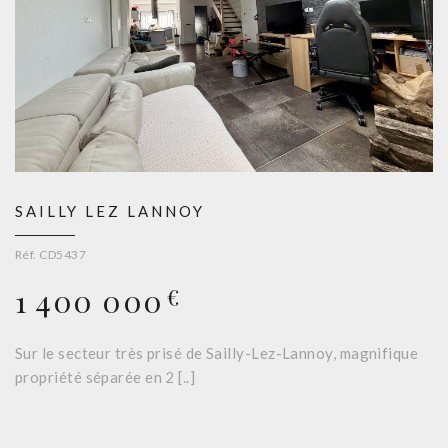
SAILLY LEZ LANNOY
Réf. CD5437
1 400 000
€
Sur le secteur très prisé de Sailly-Lez-Lannoy, magnifique
propriété séparée en 2 [..]