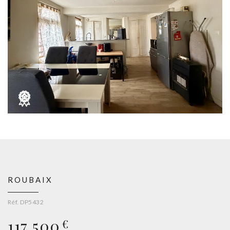
ROUBAIX
Réf. DP5432
117 500
€