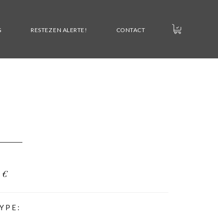
G
RESTEZ EN ALERTE!
CONTACT
0
€
YPE: