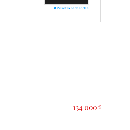
Reset la recherche
134 000
€