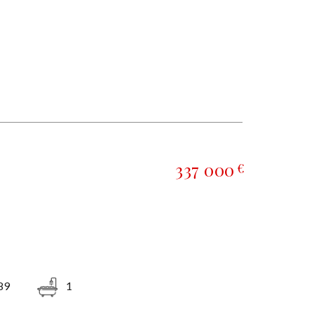
337 000
€
89
1