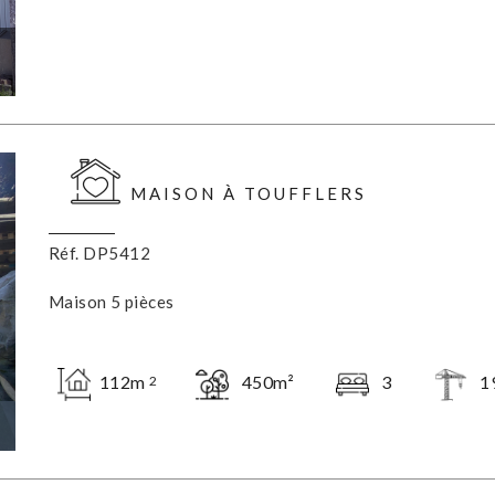
MAISON À TOUFFLERS
Réf. DP5412
Maison 5 pièces
112m
450m²
3
1
2