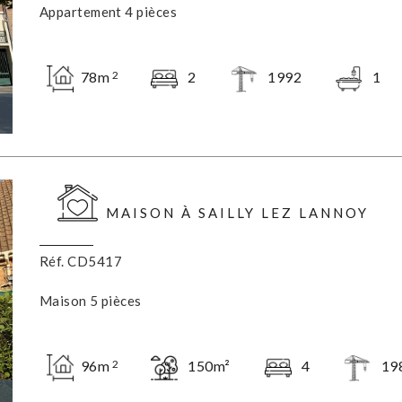
Appartement 4 pièces
78m
2
1992
1
2
MAISON À SAILLY LEZ LANNOY
Réf. CD5417
Maison 5 pièces
96m
150m²
4
19
2