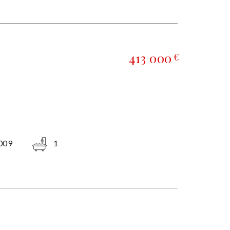
413 000
€
009
1