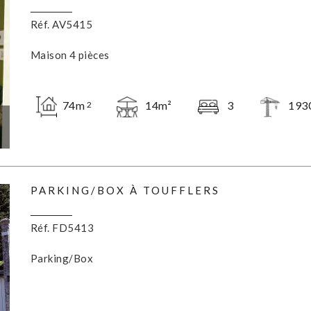
Réf. AV5415
Maison 4 pièces
74m
14m²
3
193
2
PARKING/BOX À TOUFFLERS
Réf. FD5413
Parking/Box