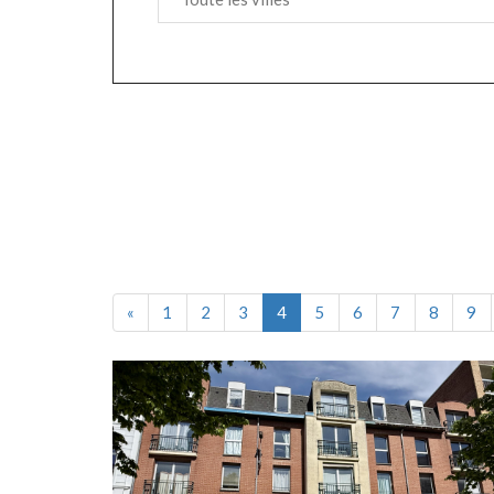
Précédent
«
1
2
3
4
5
6
7
8
9