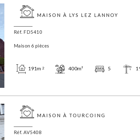
MAISON À LYS LEZ LANNOY
Réf. FD5410
Maison 6 pièces
191m
400m²
5
1
2
MAISON À TOURCOING
Réf. AV5408