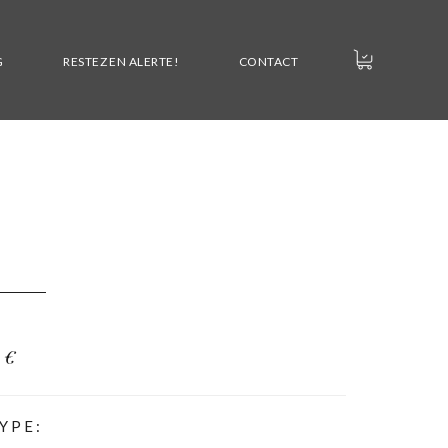
G
RESTEZ EN ALERTE!
CONTACT
0
€
YPE: