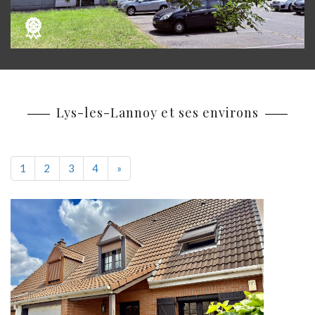
Lys-les-Lannoy et ses environs
Suivant
1
2
3
4
»