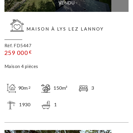
VENDU
MAISON À LYS LEZ LANNOY
Réf. FD5447
259 000
€
Maison 4 pièces
90m
150m²
3
2
1930
1