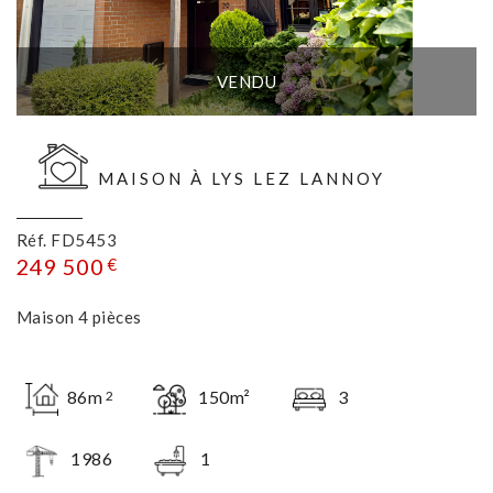
VENDU
MAISON À LYS LEZ LANNOY
Réf. FD5453
249 500
€
Maison 4 pièces
86m
150m²
3
2
1986
1