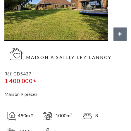
MAISON À SAILLY LEZ LANNOY
Réf. CD5437
1 400 000
€
Maison 9 pièces
490m
1000m²
8
2