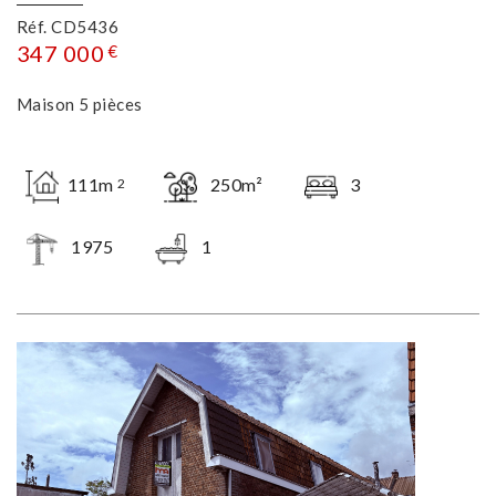
Réf. CD5436
347 000
€
Maison 5 pièces
111m
250m²
3
2
1975
1