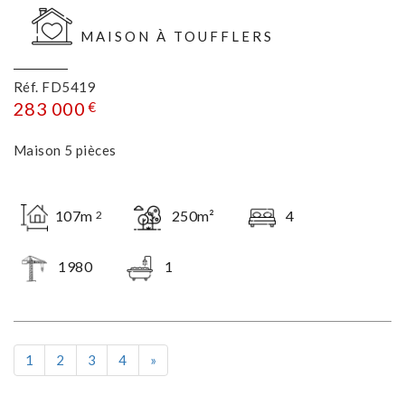
MAISON À TOUFFLERS
Réf. FD5419
283 000
€
Maison 5 pièces
107m
250m²
4
2
1980
1
Suivant
1
2
3
4
»