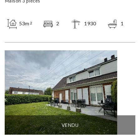
Maison 3 pièces
53m
2
1930
1
2
VENDU