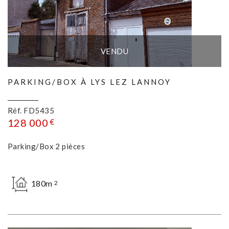
VENDU
PARKING/BOX À LYS LEZ LANNOY
Réf. FD5435
128 000
€
Parking/Box 2 pièces
180m
2