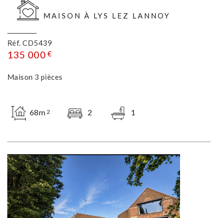
MAISON À LYS LEZ LANNOY
Réf. CD5439
135 000
€
Maison 3 pièces
68m
2
1
2