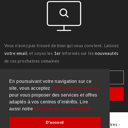
Vous n’avez pas trouvé de bien qui vous convient. Laissez
votre email
, et soyez les
1er
informés sur les
nouveautés
de ces prochaines semaines
En poursuivant votre navigation sur ce
site, vous acceptez
l’utilisation de cookies
pour vous proposer des services et offres
adaptés à vos centres d’intérêts. Lire
aussi notre
politique de confidentialité
D'accord
Made with
par
Remixweb
-
Mentions
-
Honoraires
-